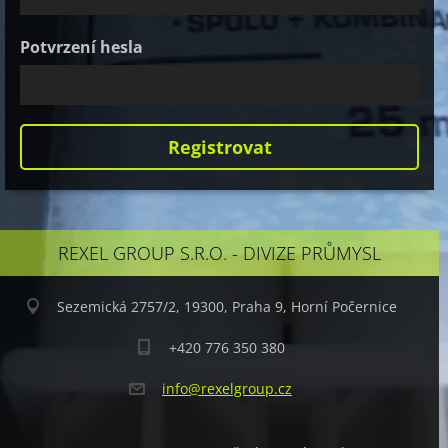
Potvrzení hesla
REXEL GROUP S.R.O. - DIVIZE PRŮMYSL
Sezemická 2757/2, 19300, Praha 9, Horní Počernice
+420 776 350 380
info@rex
elgroup.
cz