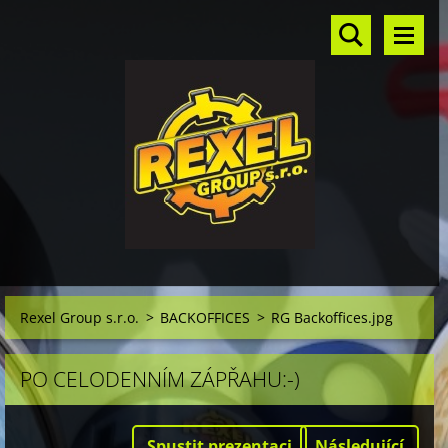
Rexel Group s.r.o.
>
BACKOFFICES
>
RG Backoffices.jpg
PO CELODENNÍM ZÁPŘAHU:-)
Spustit prezentaci
Následující