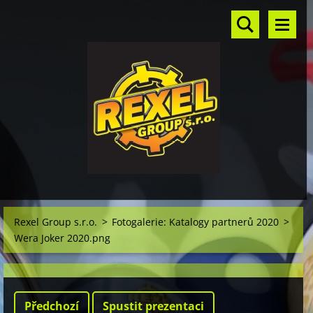
Rexel Group s.r.o.
>
Fotogalerie: Katalogy partnerů 2020
>
Wera Joker 2020.png
Předchozí
Spustit prezentaci