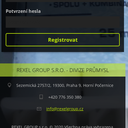
Potvrzení hesla
REXEL GROUP S.R.O. - DIVIZE PRŮMYSL
Sezemická 2757/2, 19300, Praha 9, Horní Počernice
+420 776 350 380
info@rex
elgroup.
cz
REXEL GROUP s.r.o. © 2020 Všechna práva vyhrazena.