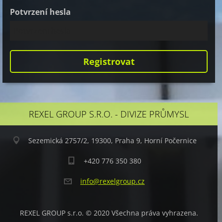
Potvrzení hesla
REXEL GROUP S.R.O. - DIVIZE PRŮMYSL
Sezemická 2757/2, 19300, Praha 9, Horní Počernice
+420 776 350 380
info@rex
elgroup.
cz
REXEL GROUP s.r.o. © 2020 Všechna práva vyhrazena.