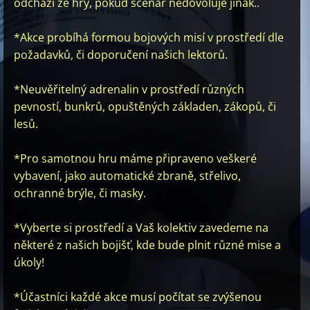
odchází ze hry, pokud scénář nedovoluje jinak..
*Akce probíhá formou bojových misí v prostředí dle
požadavků, či doporučení našich lektorů.
*Neuvěřitelný adrenalin v prostředí různých
pevností, bunkrů, opuštěných základen, zákopů, či
lesů.
*Pro samotnou hru máme připraveno veškeré
vybavení, jako automatické zbraně, střelivo,
ochranné brýle, či masky.
*Vyberte si prostředí a Vaš kolektiv zavedeme na
některé z našich bojišť, kde bude plnit různé mise a
úkoly!
*Účastníci každé akce musí počítat se zvýšenou