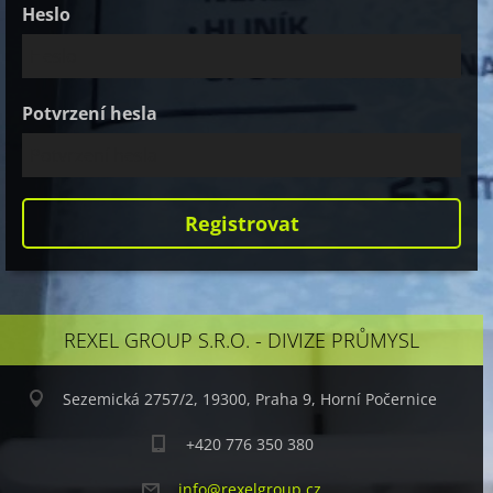
Heslo
Potvrzení hesla
REXEL GROUP S.R.O. - DIVIZE PRŮMYSL
Sezemická 2757/2, 19300, Praha 9, Horní Počernice
+420 776 350 380
info@rex
elgroup.
cz