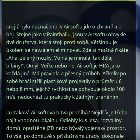
Jak již bylo naznačeno, v Airsoftu jde o zbraně a o
boj. Stejně jako v Paintballu, jsou v Airsoftu obvykle
dvě družstva, která stojí proti sobě. Většinou je
úkolem se navzájem eliminovat. Zde si možná říkáte:
„Aha, zelený mozky. Vojna je minula, tak dělaj
blbiny!“. Omyl! Věřte nebo ne, Airsoft je HRA jako
každá jiná. Má pravidla a přesný průběh. Ačkoliv po
sobě hráči střílí plastikové projektily o průměru 6
nebo 8 mm, jejichž rychlost se pohybuje okolo 100
m/s, nedochází tu prakticky k žádným zraněním.
Jak taková Airsoftová bitva probíhá? Nejdřív je třeba
najít vhodnou lokalitu. Odlehlý kus lesa, rozvaliny
domů, opuštěné JZD nebo bývalý vojenský prostor.
To vše, po domluvě s příslušnými úřady, dokonale