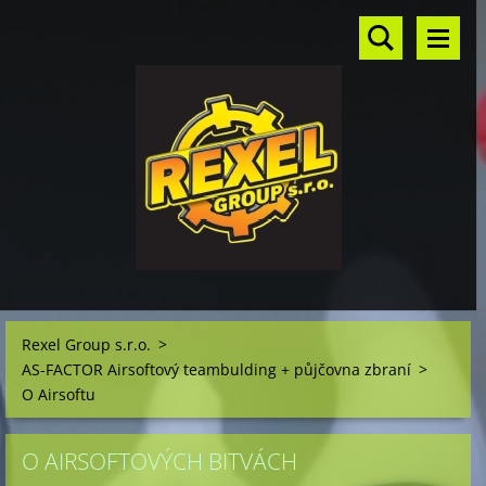
Rexel Group s.r.o.
>
AS-FACTOR Airsoftový teambulding + půjčovna zbraní
>
O Airsoftu
O AIRSOFTOVÝCH BITVÁCH