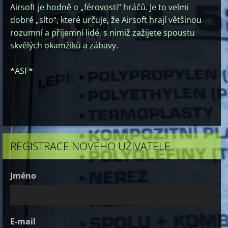
Airsoft je hodně o „férovosti“ hráčů. Je to velmi
dobré „síto“, které určuje, že Airsoft hrají většinou
rozumní a příjemní lidé, s nimiž zažijete spoustu
skvělých okamžiků a zábavy.
*ASF*
REGISTRACE NOVÉHO UŽIVATELE
Jméno
E-mail