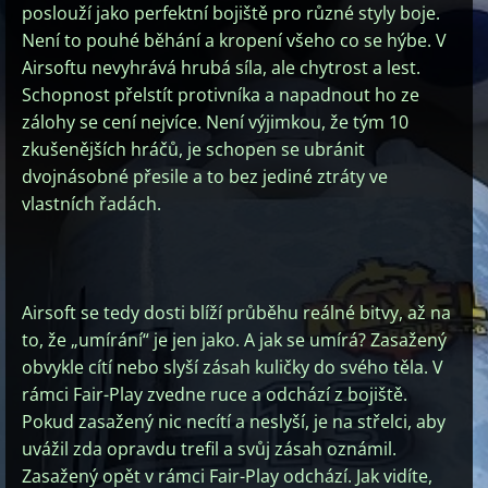
poslouží jako perfektní bojiště pro různé styly boje.
Není to pouhé běhání a kropení všeho co se hýbe. V
Airsoftu nevyhrává hrubá síla, ale chytrost a lest.
Schopnost přelstít protivníka a napadnout ho ze
zálohy se cení nejvíce. Není výjimkou, že tým 10
zkušenějších hráčů, je schopen se ubránit
dvojnásobné přesile a to bez jediné ztráty ve
vlastních řadách.
Airsoft se tedy dosti blíží průběhu reálné bitvy, až na
to, že „umírání“ je jen jako. A jak se umírá? Zasažený
obvykle cítí nebo slyší zásah kuličky do svého těla. V
rámci Fair-Play zvedne ruce a odchází z bojiště.
Pokud zasažený nic necítí a neslyší, je na střelci, aby
uvážil zda opravdu trefil a svůj zásah oznámil.
Zasažený opět v rámci Fair-Play odchází. Jak vidíte,