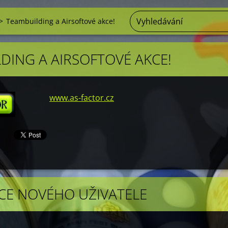
>
Teambuilding a Airsoftové akce!
DING A AIRSOFTOVÉ AKCE!
www.as-factor.cz
CE NOVÉHO UŽIVATELE